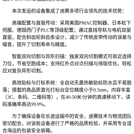
本次发运的设备集成了迪赛多项行业领先的技术优势：
高端配置与直驱传动：采用美国
PMAC
控制器、日本松下
伺服、德国西门子
PLC
等顶级配置；通过直线导轨与电机双驱
直驱，配合斜齿轮斜齿条设计，减少了传统皮带传动的误差与
噪音，提升了切割寿命与精度。
智能双向切割与异形扫描：独家双向切割模式可就近选择
刀位，节省空跑成本；支持红外点对点扫描与排版优化，轻松
应对复杂异形切割。
高效贴标与打标系统：全自动无墨热敏贴标防水且不易脱
落；搭载的高品质激光打标台定位精度小于
0.5mm
，内容丰富
（
3C
、条码、二维码等），在
40-50
米
/
分钟的高速移动下，读
码准确率高达
99.9%
。
为了确保设备在长途运输中的安全，迪赛技术与物流团队
密切配合，对该批设备进行了严格的品质检验，并采用专业适
合海运的包装安全装箱。